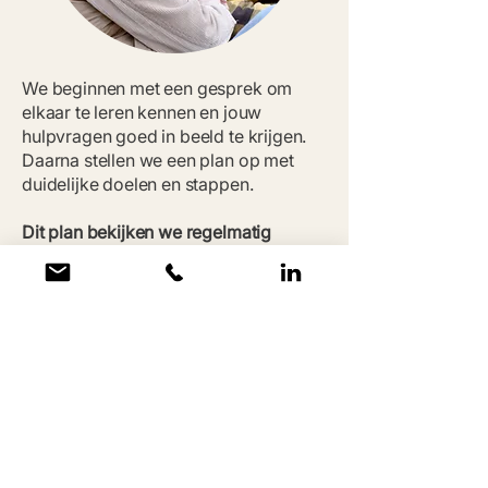
We beginnen met een gesprek om
elkaar te leren kennen en jouw
hulpvragen goed in beeld te krijgen.
Daarna stellen we een plan op met
duidelijke doelen en stappen.
Dit plan bekijken we regelmatig
samen: werkt het, of moet er iets
anders?
De begeleiding vindt plaats waar jij je
prettig voelt – thuis of op locatie. Hoe
vaak en hoe lang we afspreken, hangt
af van wat jij nodig hebt. We doen wat
nodig, met het doel dat je zo snel
mogelijk zelfstandig weer verder kunt.